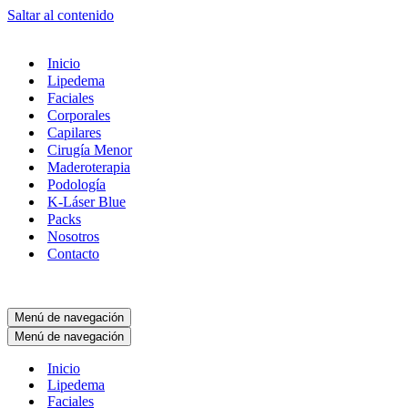
Saltar al contenido
Inicio
Lipedema
Faciales
Corporales
Capilares
Cirugía Menor
Maderoterapia
Podología
K-Láser Blue
Packs
Nosotros
Contacto
Menú de navegación
Menú de navegación
Inicio
Lipedema
Faciales